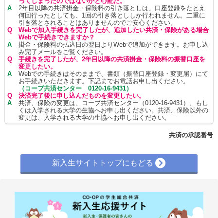
ってしまったのではないかと心配だ。
A
2年目以降の共済掛金・保険料の引き落としは、口座登録をたとえ
何回行ったとしても、1回の引き落とししか行われません。二重に
引き落とされることはありませんのでご安心ください。
Q
Webで加入手続きを完了したが、追加したい共済・保険がある場合
Webで手続きできますか？
A
掛金・保険料の払込日の翌日よりWebで追加ができます。お申し込
み完了メールをご覧ください。
Q
手続きを完了したが、2年目以降の共済掛金・保険料の振替口座を
変更したい。
A
Webでの手続きはそのままで、書類（振替口座登録・変更届）にて
お手続きいただきます。下記までお電話お申し出ください。
（コープ共済センター 0120-16-9431）
Q
決済完了後に申し込んだものを変更したい。
A
共済、保険の変更は、コープ共済センター（0120-16-9431）、もし
くは入学される大学の生協へお申し出ください。共済、保険以外の
変更は、入学される大学の生協へお申し出ください。
共済の承認番号
新入生サイトトップにもどる