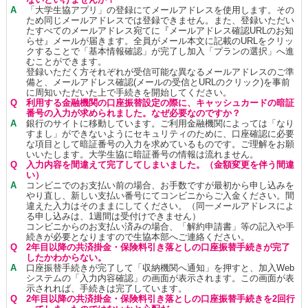
A
「大学生協アプリ」の登録にてメールアドレスを使用します。その
ため同じメールアドレスでは登録できません。また、登録いただい
たすべてのメールアドレス宛てに『メールアドレス確認URLのお知
らせ』メールが届きます。全員がメール本文に記載のURLをクリッ
クすることで「基本情報確認」が完了し加入「プランの選択」へ進
むことができます。
登録いただく方それぞれが受信可能な異なるメールアドレスのご準
備と、メールアドレス確認(メールの受信とURLのクリック)を事前
に周知いただいた上で手続きを開始してください。
Q
利用する金融機関の口座振替設定の際に、キャッシュカードの暗証
番号の入力が求められました。なぜ必要なのですか？
A
銀行のサイトに移動しています。ご利用金融機関によっては「なり
すまし」ができないようにセキュリティのために、口座確認に必要
な項目として暗証番号の入力を求めているものです。ご理解をお願
いいたします。大学生協に暗証番号の情報は流れません。
Q
入力内容を間違えて完了してしまいました。（金額変更を伴う間違
い）
A
コンビニでのお支払い前の場合、お手数ですが最初から申し込みを
やり直し、新しい支払い番号にてコンビニからご入金ください。間
違えた入力はそのままにしてください。（同一メールアドレスによ
る申し込みは、1週間は受付けできません）
コンビニからのお支払い済みの場合、「解約申請書」等の記入や手
続きが必要となりますので生協本部へご連絡ください。
Q
2年目以降の共済掛金・保険料引き落としの口座振替手続きが完了
したかわからない。
A
口座振替手続きが完了して「収納機関へ通知」を押すと、加入Web
システムの「入力内容確認」の画面が表示されます。この画面が表
示されれば、手続きは完了しています。
Q
2年目以降の共済掛金・保険料引き落としの口座振替手続きを2回行