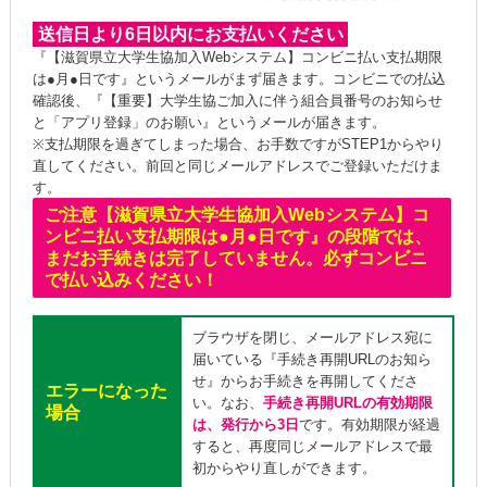
送信日より6日以内にお支払いください
『【滋賀県立大学生協加入Webシステム】コンビニ払い支払期限
は●月●日です』というメールがまず届きます。コンビニでの払込
確認後、『【重要】大学生協ご加入に伴う組合員番号のお知らせ
と「アプリ登録」のお願い』というメールが届きます。
※支払期限を過ぎてしまった場合、お手数ですがSTEP1からやり
直してください。前回と同じメールアドレスでご登録いただけま
す。
ご注意【滋賀県立大学生協加入Webシステム】コ
ンビニ払い支払期限は●月●日です』の段階では、
まだお手続きは完了していません。必ずコンビニ
で払い込みください！
ブラウザを閉じ、メールアドレス宛に
届いている『手続き再開URLのお知ら
せ』からお手続きを再開してくださ
エラーになった
い。なお、
手続き再開URLの有効期限
場合
は、発行から3日
です。有効期限が経過
すると、再度同じメールアドレスで最
初からやり直しができます。