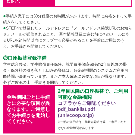
ださい。
●
手続き完了には30分程度のお時間がかかります。時間に余裕をもって手
続きをしてください。
●
STEP4で登録したメールアドレスに『メールアドレス確認URLのお知ら
せ』メールが送信されること、 基本情報登録に進む前にそのメールにあ
るURLを24時間以内にタップする必要があることを事前にご周知のう
え、お手続きを開始してください。
②口座振替登録準備
学生総合共済、学生賠償責任保険、就学費用保障保険の2年目以降の掛
金・保険料の引き落とし口座の登録は、各金融機関のシステムご利用可
能時間が決まっています。またご本人確認に必要な項目が異なります。
必ずご確認の上、手続きを開始してください。
2年目以降の口座振替で、ご利用
金融機関ごとに手続
可能な金融機関
きに必要な項目が異
コチラからご確認ください
なります。ご用意し
pdf_banklist.pdf
てお手続きを開始し
(univcoop.or.jp)
てください。
※一部の信用組合、農業協同組合等、ご利用いただ
けない金融機関があります