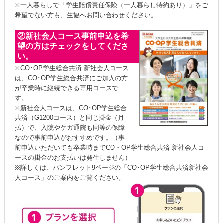
※一人暮らしで「学生賠償責任保険（一人暮らし特約あり）」をご
希望でない方も、生協へお問い合わせください。
②新社会人コース事前申込を希
望の方はチェックをしてくださ
い。
※CO･OP学生総合共済 新社会人コース
は、CO･OP学生総合共済にご加入の方
が卒業時に継続できる専用コースで
す。
※新社会人コースは、CO･OP学生総合
共済（G1200コース）と同じ掛金（月
払）で、入院やケガ通院も同等の保障
なので事前申込がおすすめです。（事
前申込いただいても卒業時までCO・OP学生総合共済 新社会人コ
ースの掛金のお支払いは発生しません）
※詳しくは、パンフレット9ページの「CO･OP学生総合共済新社会
人コース」のご案内をご覧ください。