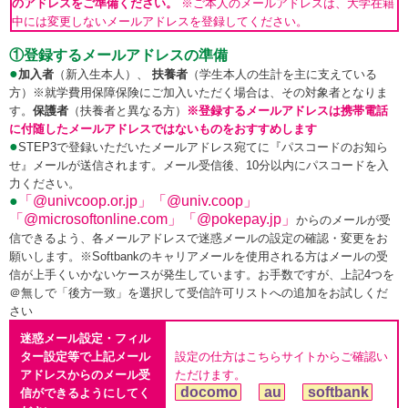
のアドレスをご準備ください。
※ご本人のメールアドレスは、大学在籍
中には変更しないメールアドレスを登録してください。
①登録するメールアドレスの準備
●
加入者
（新入生本人）、
扶養者
（学生本人の生計を主に支えている
方）※就学費用保障保険にご加入いただく場合は、その対象者となりま
す。
保護者
（扶養者と異なる方）
※登録するメールアドレスは携帯電話
に付随したメールアドレスではないものをおすすめします
●
STEP3で登録いただいたメールアドレス宛てに『パスコードのお知ら
せ』メールが送信されます。メール受信後、10分以内にパスコードを入
力ください。
●
「@univcoop.or.jp」「@univ.coop」
「@microsoftonline.com」「@pokepay.jp」
からのメールが受
信できるよう、各メールアドレスで迷惑メールの設定の確認・変更をお
願いします。※Softbankのキャリアメールを使用される方はメールの受
信が上手くいかないケースが発生しています。お手数ですが、上記4つを
＠無しで「後方一致」を選択して受信許可リストへの追加をお試しくだ
さい
迷惑メール設定・フィル
ター設定等で上記メール
設定の仕方はこちらサイトからご確認い
アドレスからのメール受
ただけます。
docomo
au
softbank
信ができるようにしてく