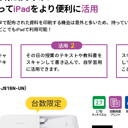
って
iPad
をより便利に
活用
タで配布された資料を印刷する機会は意外と多いため、持って
こでもiPadで利用可能！
２
活用
キャ
その日の授業のテキストや教科書を
ス
テキ
スキャンして書き込んで、自学習用
し
に活用できます。
こ
J916N-UN）