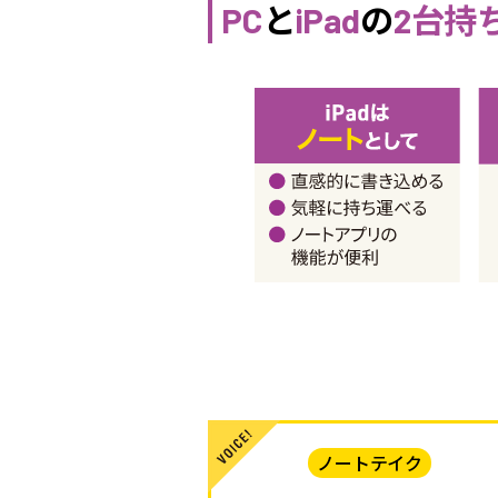
PC
と
iPad
の
2台持
ノートテイク