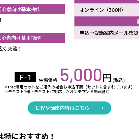
初心者向け基本操作
オンライン（ZOOM）
！
申込→受講案内メール確認
初心者向け基本操作
広く交流！
5,000
円
E-1
生協価格
(税込)
※iPad活用セットをご購入の場合お申込不要（セットに含まれています）
※テキスト1冊・テキストに対応したオンデマンド動画含む
日程や講座内容はこちら
→
は特におすすめ！