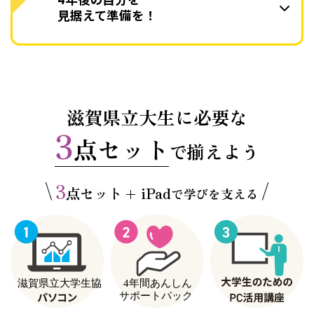
見据えて準備を！
滋賀県立大生に必要な
3
点セット
で揃えよう
3
点セット
iPad
＋
で学びを支える