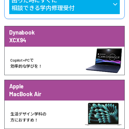
相談できる学内修理受付
Dynabook
XCX94
Copilot+PCで
効率的な学びを！
Apple
MacBook Air
生活デザイン学科の
方におすすめ！