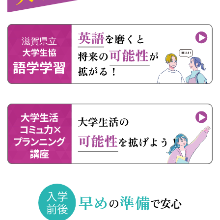
早め
準備
の
で安心