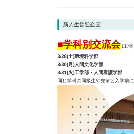
新入生歓迎企画
■学科別交流会
(主催
3/28(土)環境科学部
3/30(月)人間文化学部
3/31(火)工学部・人間看護学部
同じ学科の同級生や先輩と入学前に