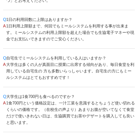
つ」とお考えください。
Q
1日の利用回数に上限はありますか？
A
1日利用上限額まで、何回でもミールシステムを利用する事が出来ま
す。ミールシステムの利用上限額を超えた場合でも生協電子マネーや現
金でお支払いできますのでご安心ください。
Q
自宅生でミールシステムを利用している人はいますか？
A
大学生は多くの人が真面目に授業に出席する傾向があり、毎日食堂を利
用している自宅生の 方も多数いらっしゃいます。自宅生の方にもミー
ルシステムはとてもおすすめです！
Q
大学生は1食700円も食べるのですか？
A
1食700円という価格設定は、一汁三菜を意識するとちょうど使い切れる
くらいの価格です。（在校生の声より）あまりお腹が空いてなくて食堂
だけで使いきれない日は、生協購買でお茶やデザートを購入しても良い
と思います。