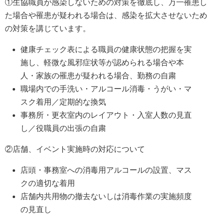
①生協職員が感染しないための対策を徹底し、万一罹患し
た場合や罹患が疑われる場合は、感染を拡大させないため
の対策を講じています。
健康チェック表による職員の健康状態の把握を実
施し、軽微な風邪症状等が認められる場合や本
人・家族の罹患が疑われる場合、勤務の自粛
職場内での手洗い・アルコール消毒・うがい・マ
スク着用／定期的な換気
事務所・更衣室内のレイアウト・入室人数の見直
し／役職員の出張の自粛
②店舗、イベント実施時の対応について
店頭・事務室への消毒用アルコールの設置、マス
クの適切な着用
店舗内共用物の撤去ないしは消毒作業の実施頻度
の見直し