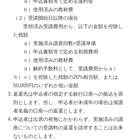
ａ）申込書類等で定める違約金
ｂ）使用済みの教材費
（２）受講開始日以降の場合
受領済み受講費用から、以下の金額を控除し
た残額
ａ）実施済み講座回数×受講単価
ｂ）申込書類等で定める初期費用
ｃ）使用済みの教材費
ｄ）解約手数料として、受講費用からａ）
ｂ）ｃ）を控除した残額の20%相当額、または
50,000円のいずれか低い金額
返還先は申込者の指定する銀行口座への振込を原
則とします。但し、申込者が未成年の場合は保護
者名義の口座への返還とします。
申込者は出席の有無にかかわらず、実施済みの講
座についての受講料の返還を請求することは出来
ないものとします。